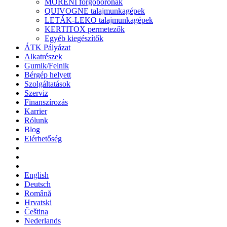
MORENI forgóboronák
QUIVOGNE talajmunkagépek
LETÁK-LEKO talajmunkagépek
KERTITOX permetezők
Egyéb kiegészítők
ÁTK Pályázat
Alkatrészek
Gumik/Felnik
Bérgép helyett
Szolgáltatások
Szerviz
Finanszírozás
Karrier
Rólunk
Blog
Elérhetőség
English
Deutsch
Română
Hrvatski
Čeština
Nederlands