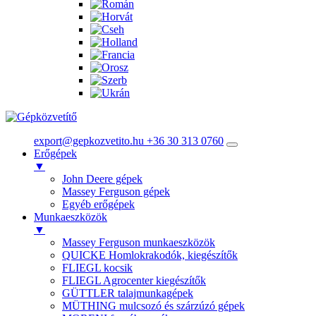
export@gepkozvetito.hu
+36 30 313 0760
Erőgépek
▼
John Deere gépek
Massey Ferguson gépek
Egyéb erőgépek
Munkaeszközök
▼
Massey Ferguson munkaeszközök
QUICKE Homlokrakodók, kiegészítők
FLIEGL kocsik
FLIEGL Agrocenter kiegészítők
GÜTTLER talajmunkagépek
MÜTHING mulcsozó és szárzúzó gépek